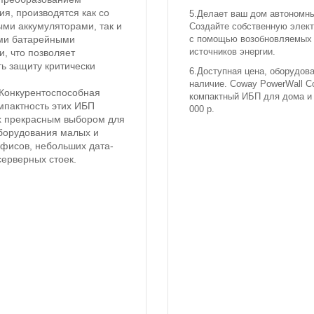
я, производятся как со
5.Делает ваш дом автономн
ми аккумуляторами, так и
Создайте собственную элек
с помощью возобновляемых
ми батарейными
источников энергии.
, что позволяет
ь защиту критически
6.Доступная цена, оборудов
наличие. Сoway PowerWall C
Конкурентоспособная
компактный ИБП для дома и
мпактность этих ИБП
000 р.
х прекрасным выбором для
борудования малых и
офисов, небольших дата-
серверных стоек.