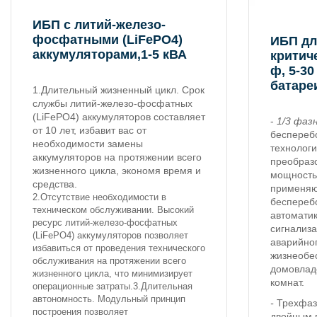
ИБП c литий-железо-
фосфатными (LiFePO4)
ИБП дл
аккумуляторами,1-5 кВА
критиче
ф, 5-30
батаре
1.Длительный жизненный цикл. Срок
службы литий-железо-фосфатных
(LiFePO4) аккумуляторов составляет
-
1/3 фаз
от 10 лет, избавит вас от
беспереб
необходимости замены
технологи
аккумуляторов на протяжении всего
преобраз
жизненного цикла, экономя время и
мощность
средства.
применяю
2.Отсутствие необходимости в
беспереб
техническом обслуживании. Высокий
автоматик
ресурс литий-железо-фосфатных
сигнализ
(LiFePO4) аккумуляторов позволяет
аварийно
избавиться от проведения технического
жизнеобе
обслуживания на протяжении всего
домовлад
жизненного цикла, что минимизирует
комнат.
операционные затраты.3.Длительная
автономность. Модульный принцип
-
Трехфаз
построения позволяет
двойным 