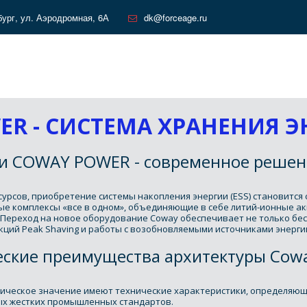
бург
,
ул. Аэродромная, 6А
dk@forceage.ru
R - СИСТЕМА ХРАНЕНИЯ ЭН
и COWAY POWER - современное решен
рсов, приобретение системы накопления энергии (ESS) становится с
ые комплексы «все в одном», объединяющие в себе литий-ионные ак
Переход на новое оборудование Coway обеспечивает не только бес
кций Peak Shaving и работы с возобновляемыми источниками энерги
ские преимущества архитектуры Cow
ическое значение имеют технические характеристики, определяющие
ых жестких промышленных стандартов.