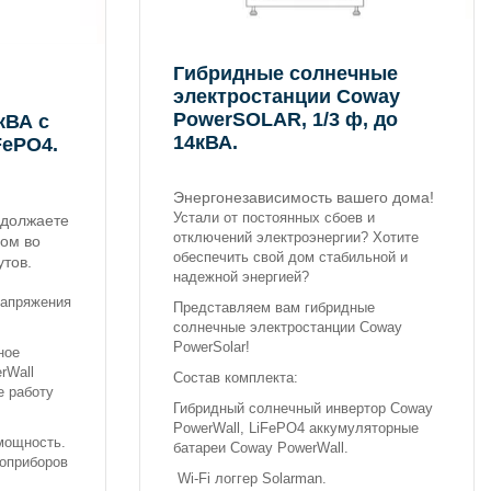
Гибридные солнечные
электростанции Coway
PowerSOLAR, 1/3 ф, до
 кВА с
14кВА.
FePO4.
Энергонезависимость вашего дома!
Устали от постоянных сбоев и
одолжаете
отключений электроэнергии? Хотите
вом во
обеспечить свой дом стабильной и
утов.
надежной энергией?
напряжения
Представляем вам гибридные
солнечные электростанции Coway
PowerSolar!
ное
rWall
Состав комплекта:
е работу
Гибридный солнечный инвертор Coway
PowerWall, LiFePO4 аккумуляторные
мощность.
батареи Coway PowerWall.
оприборов
Wi-Fi логгер Solarman.