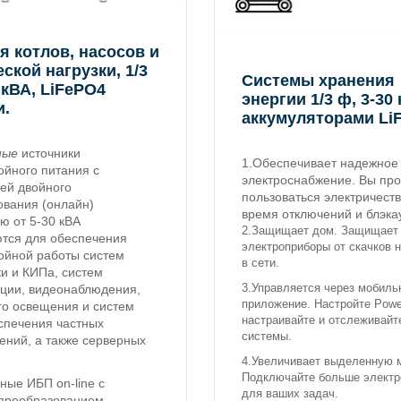
я котлов, насосов и
ской нагрузки, 1/3
Системы хранения
 кВА, LiFePO4
энергии 1/3 ф, 3-30
и.
аккумуляторами Li
ные
источники
1.Обеспечивает надежное
ойного питания с
электроснабжение. Вы пр
ей двойного
пользоваться электричест
ования (онлайн)
время отключений и блэка
ю от 5-30 кВА
2.Защищает дом. Защищает
тся для обеспечения
электроприборы от скачков 
ойной работы систем
в сети.
и и КИПа, систем
3.Управляется через мобиль
ации, видеонаблюдения,
приложение. Настройте Powe
го освещения и систем
настраивайте и отслеживайт
спечения частных
системы.
ений, а также серверных
4.Увеличивает выделенную 
Подключайте больше электр
ные ИБП on-line с
для ваших задач.
преобразованием