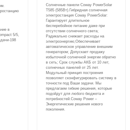
Солнечные панели Coway PowerSolar
ым.
T585 (585Вт).Гибридная солнечная
тростанцию
электростанция Coway PowerSolar:
Гарантирует длительное
бесперебойное питание даже при
ание в
отсутствии солнечного света;
ompact 5/5,
Радикально снижает расходы на
 дачи-198
электроэнергию;Обеспечивает
автоматическое управление внешним
генератором; Допускает продажу
избыточной солнечной энергии обратно
в сеть; Срок службы АКБ от 10 лет,
солнечных панелей от 25 лет.
Модульный принцип построения
позволяет сконфигурировать систему в
точности под Ваши задачи. Мы
предлагаем гибкие решения, которые
подойдут для любого бюджета и
потребностей.Coway Power –
Энергетические решения нового
поколения.