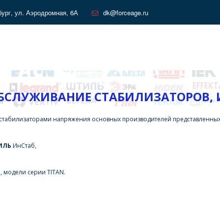
бург
,
ул. Аэродромная, 6А
dk@forceage.ru
ОБСЛУЖИВАНИЕ СТАБИЛИЗАТОРОВ, 
и стабилизаторами напряжения основных производителей представленных
ИЛЬ
 ИнСтаб,
F
, модели серии TITAN. 