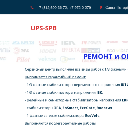
+7 (812)
300 36 72, +7 972-0-279
Санкт-Петер
UPS-SPB
РЕМОНТ и 
Cервисный центр выполняет все виды работ с 1/3 фазным
Выполняется гарантийный ремонт:
- 1/3 фазные стабилизаторы переменного напряжения 
ШТ
- 
1/3 фазные
 стабилизаторы напряжения 
IEK
,
- релейные и семисторные стабилизаторы напряжения 
EK
- стабилизаторы 
ЭРА
, 
EnSmart, ExeGate, Энергия
- 1 фазные сетевые стабилизаторы 
EcoVolt
,
Выполняются послегарантийные работы: