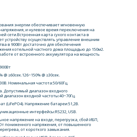
ования энергии обеспечивает мгновенную
напряжения, и нулевое время переключения на
й сети.Встроенная карта сухого контакта в
ет устройству осуществлять управление внешним
ва в 900Вт достаточно для обеспечения
жения котельной частного дома площадью до 150м2.
работе от встроенного аккумулятора на мощность
/900Вт
% @ ≥60сек.126~150% @ ≥30сек.
0В. Номинальная частота:50/60Гц.
а. Допустимый диапазон входного
й диапазон входной частоты:40~70Гц.
т (LiFePO4). Напряжение батареи:51,2В.
муникационные интерфейсы:RS232, USB.
ое напряжение на входе, перегрузка, сбой ИБП,
От пониженного напряжения, от повышенного
перегрева, от короткого замыкания.