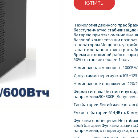
КУПИТЬ
Технология двойного преобраз
бесступенчатую стабилизацию 
батарею при отключении внешне
базовой комплектации позволя
генератором.Мощность устройст
гарантированного электроснаб
Время автономной работы при 
50% составляет более 1 часа.
Номинальная мощность:1000ВА
Допустимая перегрузка:105~125
Номинальное напряжение:220/23
Форма сигнала:Чистая синусоид
напряжения:90~300В. Допустимы
Тип батареи:Литий-железо-фосфа
Емкость батареи:614,4Втч. Ком
Функции оповещения:Нестабильн
сбой батареи.Функции защиты:
напряжения, от перегрузки, от 