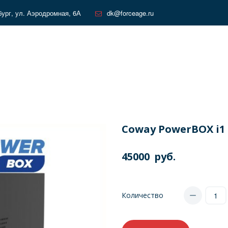
бург
,
ул. Аэродромная, 6А
dk@forceage.ru
Сoway PowerBOX i1
45000
руб.
Количество