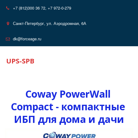
+7 (812)
300 36 72, +7 972-0-279
Санкт-Петербург
,
ул. Аэродромная, 6А
dk@forceage.ru
UPS-SPB
Coway PowerWall 
Compact - компактные 
ИБП для дома и дачи